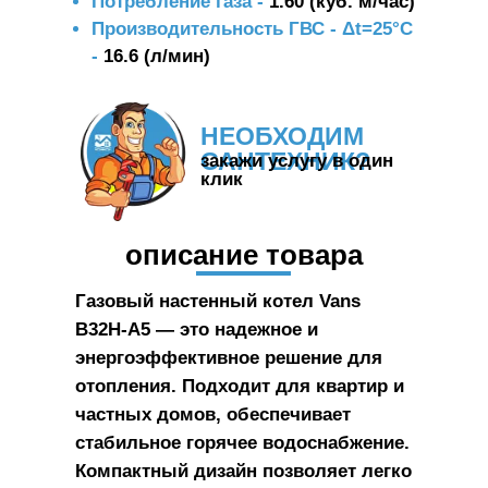
Потребление газа -
1.60 (куб. м/час)
Производительность ГВС - Δt=25°С
-
16.6 (л/мин)
НЕОБХОДИМ
САНТЕХНИК?
закажи услугу в один
клик
описание товара
Газовый настенный котел Vans
B32Н-A5 — это надежное и
энергоэффективное решение для
отопления. Подходит для квартир и
частных домов, обеспечивает
стабильное горячее водоснабжение.
Компактный дизайн позволяет легко