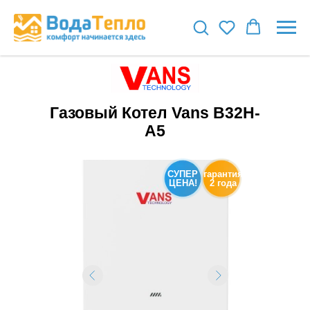
Газовый Котел Vans B32Н-
A5
СУПЕР
гарантия
ЦЕНА!
2 года