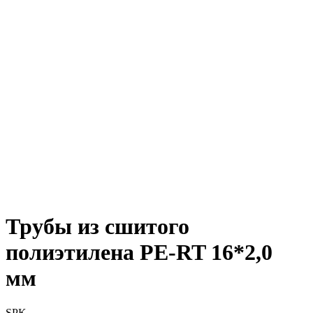
Трубы из сшитого
полиэтилена PE-RT 16*2,0
мм
SPK