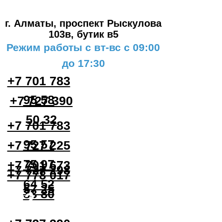
#3
г. Алматы, проспект Рыскулова
103в,
бутик в5
Режим работы с вт-вс с 09:00
до 17:30
+7 701 783
95 58
+7 727 390
50 32
+7 701 783
95 57
+7 727 225
75 97
+7 701 673
+7 727 298
+7 778 017
64 52
57 25
33 80
#2