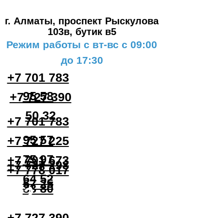
#3
г. Алматы, проспект Рыскулова
103в,
бутик в5
Режим работы с вт-вс с 09:00
до 17:30
+7 701 783
95 58
+7 727 390
50 32
+7 701 783
95 57
+7 727 225
75 97
+7 701 673
+7 727 298
+7 778 017
64 52
57 25
33 80
#2
+7 727 390