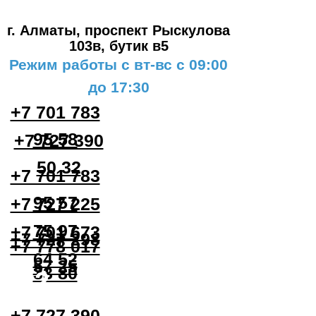
#3
г. Алматы, проспект Рыскулова
103в,
бутик в5
Режим работы с вт-вс с 09:00
до 17:30
+7 701 783
95 58
+7 727 390
50 32
+7 701 783
95 57
+7 727 225
75 97
+7 701 673
+7 727 298
+7 778 017
64 52
57 25
33 80
#2
+7 727 390