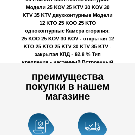
Модели 25 KOV 25 KTV 30 KOV 30
KTV 35 KTV двухконтурные Модели
12 KTO 25 KOO 25 KTO
одноконтурные Камера сгорания:
25 KOO 25 KOV 30 KOV - открытая 12
KTO 25 KTO 25 KTV 30 KTV 35 KTV -
закрытая КПД - 92.8 % Тип
крепления - настенный Встроенный
циркуляционный насос,
преимущества
расширительный бак Подключение
покупки в нашем
к однофазной сети 220 В Комфорт:
магазине
Информативный
жидкокристаллический дисплей,
сниженный уровень шума,
экономичный расход газа,
возможность подключения
современных терморегуляторов,