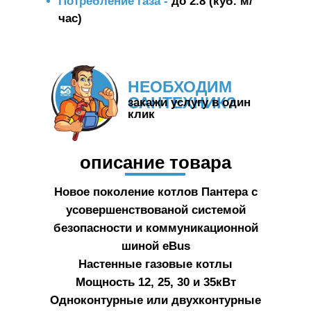
Потребление газа -
до 2.8 (куб. м/
час)
НЕОБХОДИМ
САНТЕХНИК?
закажи услугу в один
клик
описание товара
Новое поколение котлов Пантера с
усовершенствованой системой
безопасности и коммуникационной
шиной eBus
Настенные газовые котлы
Мощность 12, 25, 30 и 35кВт
Одноконтурные или двухконтурные