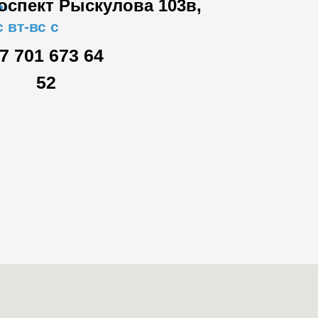
роспект Рыскулова 103в,
"
 вт-вс с
7 701 673 64
52