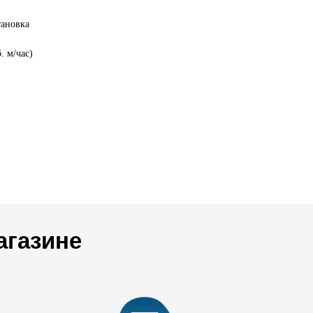
тановка
. м/час)
агазине