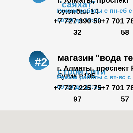
г. Алматы, проспект
"саяхат"
Режим работы с пн-сб с
суюнбая 14
+7 727 390 50
10:00 до 19:00
+7 701 7
32
58
магазин "вода т
#2
г. Алматы, проспект
строй сити"
бутик в105
Режим работы с вт-вс с
09:00 до 17:30
+7 727 225 75
+7 701 7
97
57