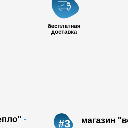
+7 778 017
80
+7 727 390 50
бесплатная
32
доставка
епло"
-
магазин "
#3