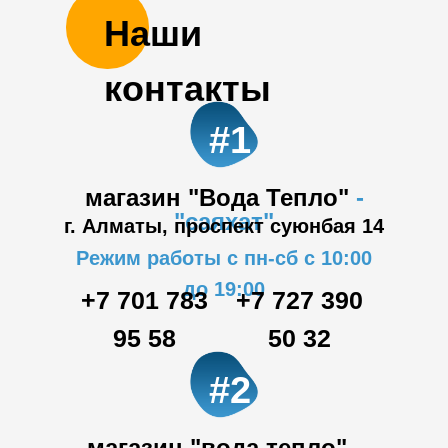
Наши
контакты
#1
магазин "Вода Тепло"
-
"саяхат"
г. Алматы, проспект суюнбая 14
Режим работы с пн-сб с 10:00
до 19:00
+7 701 783
+7 727 390
95 58
50 32
#2
магазин "вода тепло"
-