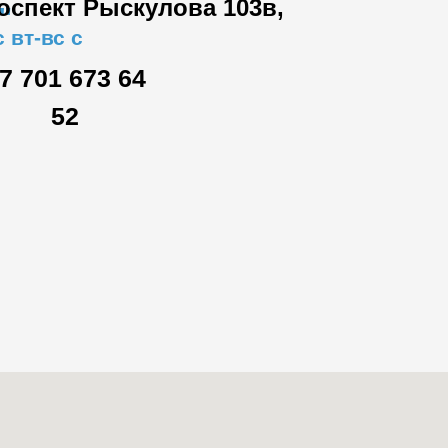
роспект Рыскулова 103в,
"
 вт-вс с
7 701 673 64
52