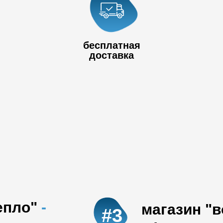
+7 778 017
80
+7 727 390 50
бесплатная
32
доставка
епло"
-
магазин "
#3