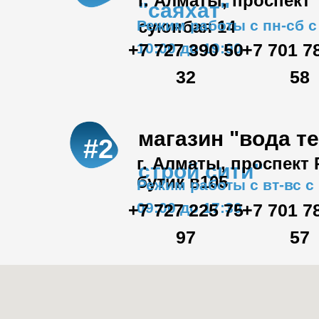
г. Алматы, проспект
"саяхат"
Режим работы с пн-сб с
суюнбая 14
+7 727 390 50
10:00 до 19:00
+7 701 7
32
58
магазин "вода т
#2
г. Алматы, проспект
строй сити"
бутик в105
Режим работы с вт-вс с
09:00 до 17:30
+7 727 225 75
+7 701 7
97
57