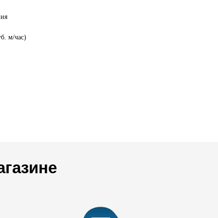
ния
б. м/час)
агазине