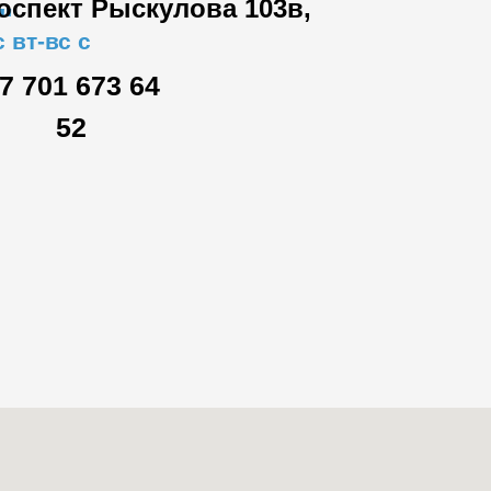
роспект Рыскулова 103в,
"
 вт-вс с
7 701 673 64
52