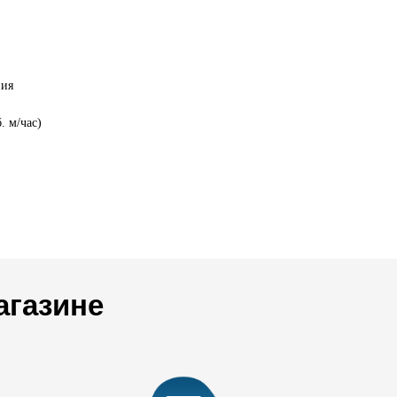
ния
. м/час)
агазине