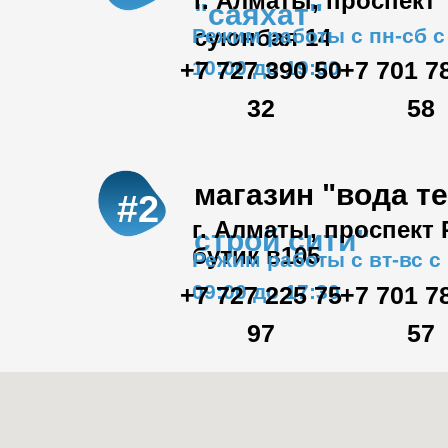
г. Алматы, проспект
"саяхат"
Режим работы с пн-сб с
суюнбая 14
+7 727 390 50
10:00 до 19:00
+7 701 7
32
58
магазин "вода т
#2
г. Алматы, проспект
строй сити"
бутик в105
Режим работы с вт-вс с
09:00 до 17:30
+7 727 225 75
+7 701 7
97
57