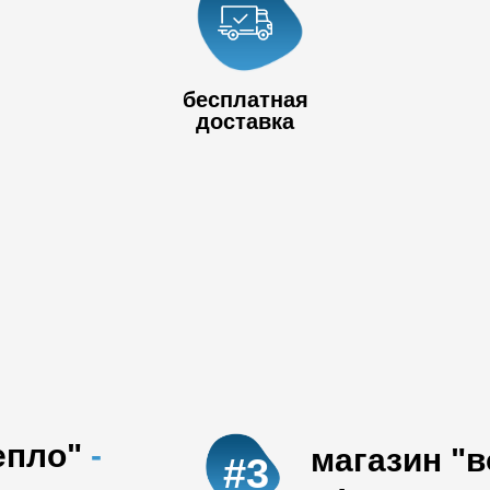
+7 778 017
80
+7 727 390 50
бесплатная
32
доставка
епло"
-
магазин "
#3