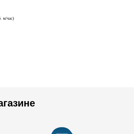
. м/час)
агазине