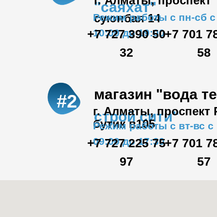
г. Алматы, проспект
"саяхат"
Режим работы с пн-сб с
суюнбая 14
+7 727 390 50
10:00 до 19:00
+7 701 7
32
58
магазин "вода т
#2
г. Алматы, проспект
строй сити"
бутик в105
Режим работы с вт-вс с
09:00 до 17:30
+7 727 225 75
+7 701 7
97
57