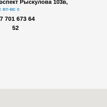
роспект Рыскулова 103в,
"
 вт-вс с
7 701 673 64
52