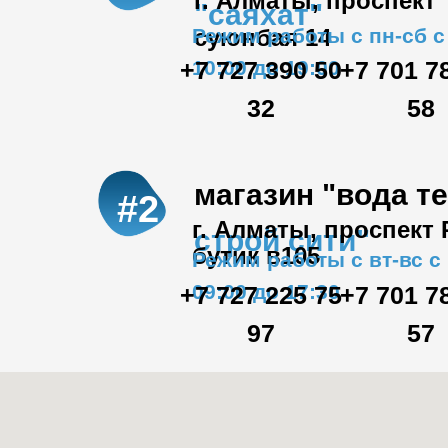
г. Алматы, проспект
"саяхат"
Режим работы с пн-сб с
суюнбая 14
+7 727 390 50
10:00 до 19:00
+7 701 7
32
58
магазин "вода т
#2
г. Алматы, проспект
строй сити"
бутик в105
Режим работы с вт-вс с
09:00 до 17:30
+7 727 225 75
+7 701 7
97
57