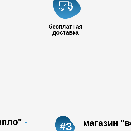
+7 778 017
80
+7 727 390 50
бесплатная
32
доставка
епло"
-
магазин "
#3