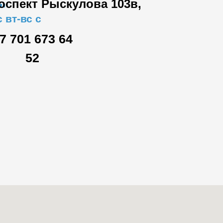
роспект Рыскулова 103в,
"
 вт-вс с
7 701 673 64
52