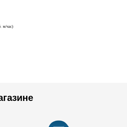
. м/час)
агазине