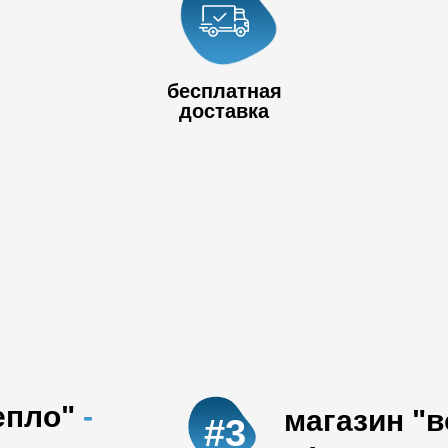
+7 778 017
80
+7 727 390 50
бесплатная
32
доставка
епло"
-
магазин "
#3