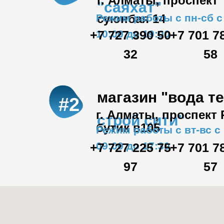
г. Алматы, проспект
"саяхат"
Режим работы с пн-сб с
суюнбая 14
+7 727 390 50
10:00 до 19:00
+7 701 7
32
58
магазин "вода т
#2
г. Алматы, проспект
строй сити"
бутик в105
Режим работы с вт-вс с
09:00 до 17:30
+7 727 225 75
+7 701 7
97
57