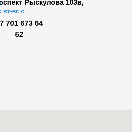
роспект Рыскулова 103в,
"
 вт-вс с
7 701 673 64
52