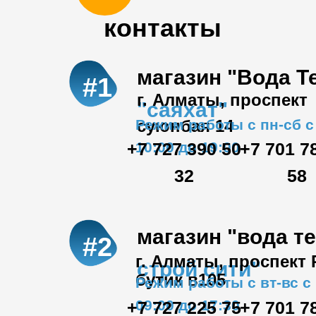
контакты
магазин "Вода Т
#1
г. Алматы, проспект
"саяхат"
Режим работы с пн-сб с
суюнбая 14
+7 727 390 50
10:00 до 19:00
+7 701 7
32
58
магазин "вода т
#2
г. Алматы, проспект
строй сити"
бутик в105
Режим работы с вт-вс с
09:00 до 17:30
+7 727 225 75
+7 701 7