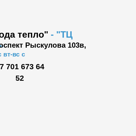
вода тепло"
-
"ТЦ
роспект Рыскулова 103в,
"
 вт-вс с
7 701 673 64
52