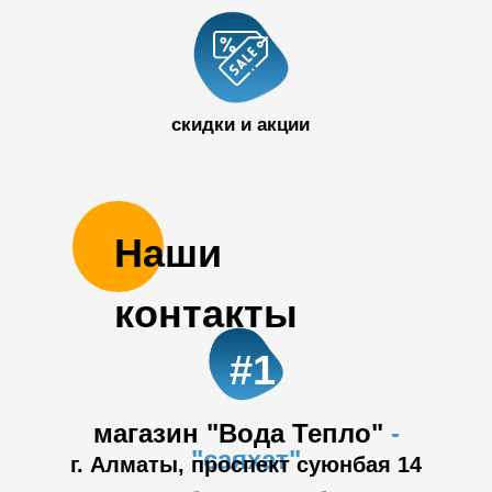
+7 727 390
50 32
скидки и акции
Наши
контакты
#1
магазин "Вода Тепло"
-
"саяхат"
г. Алматы, проспект суюнбая 14