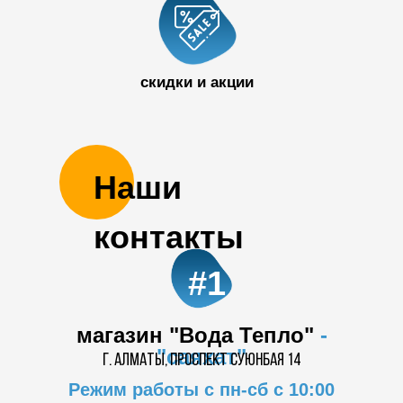
50 32
скидки и акции
Наши
контакты
#1
магазин "Вода Тепло"
-
"саяхат"
г. Алматы, проспект суюнбая 14
Режим работы с пн-сб с 10:00