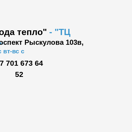
вода тепло"
-
"ТЦ
роспект Рыскулова 103в,
"
 вт-вс с
7 701 673 64
52