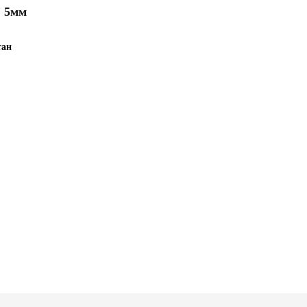
:
5мм
тан