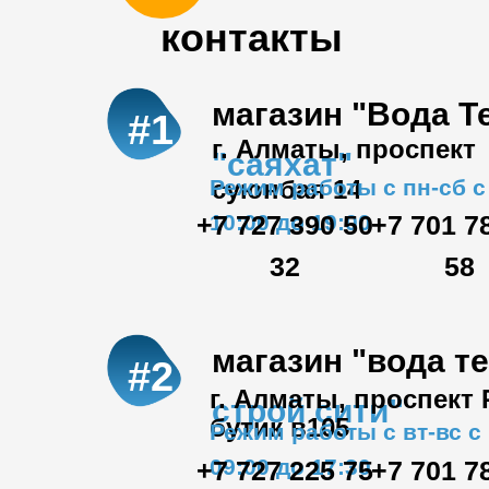
контакты
магазин "Вода Т
#1
г. Алматы, проспект
"саяхат"
Режим работы с пн-сб с
суюнбая 14
+7 727 390 50
10:00 до 19:00
+7 701 7
32
58
магазин "вода т
#2
г. Алматы, проспект
строй сити"
бутик в105
Режим работы с вт-вс с
09:00 до 17:30
+7 727 225 75
+7 701 7