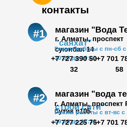
контакты
магазин "Вода Т
#1
г. Алматы, проспект
"саяхат"
Режим работы с пн-сб с
суюнбая 14
+7 727 390 50
10:00 до 19:00
+7 701 7
32
58
магазин "вода т
#2
г. Алматы, проспект
строй сити"
бутик в105
Режим работы с вт-вс с
09:00 до 17:30
+7 727 225 75
+7 701 7