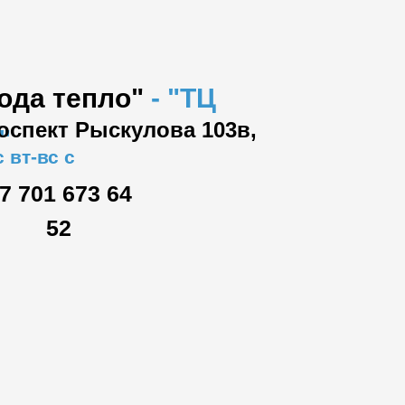
вода тепло"
-
"ТЦ
роспект Рыскулова 103в,
"
 вт-вс с
7 701 673 64
52