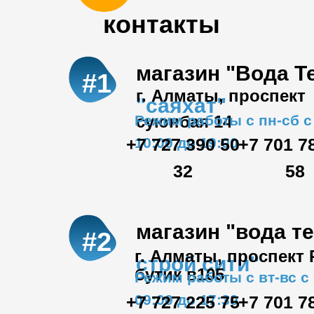
контакты
магазин "Вода Т
#1
г. Алматы, проспект
"саяхат"
Режим работы с пн-сб с
суюнбая 14
+7 727 390 50
10:00 до 19:00
+7 701 7
32
58
магазин "вода т
#2
г. Алматы, проспект
строй сити"
бутик в105
Режим работы с вт-вс с
09:00 до 17:30
+7 727 225 75
+7 701 7