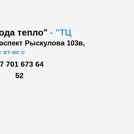
вода тепло"
-
"ТЦ
роспект Рыскулова 103в,
"
 вт-вс с
7 701 673 64
52