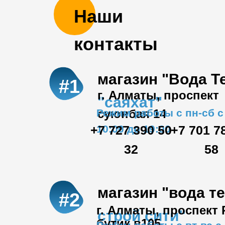
Наши
контакты
магазин "Вода Т
#1
г. Алматы, проспект
"саяхат"
Режим работы с пн-сб с
суюнбая 14
+7 727 390 50
10:00 до 19:00
+7 701 7
32
58
магазин "вода т
#2
г. Алматы, проспект
строй сити"
бутик в105