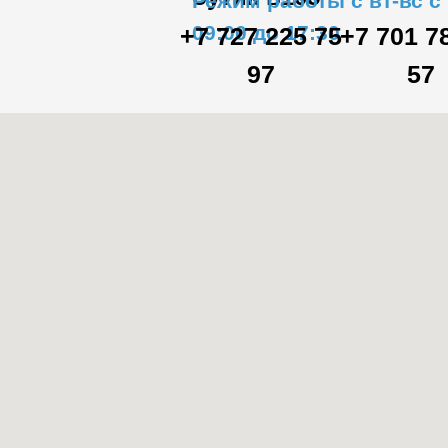
Режим работы с вт-вс с
09:00 до 17:30
+7 727 225 75
+7 701 7
97
57