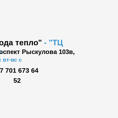
вода тепло"
-
"ТЦ
роспект Рыскулова 103в,
"
 вт-вс с
7 701 673 64
52