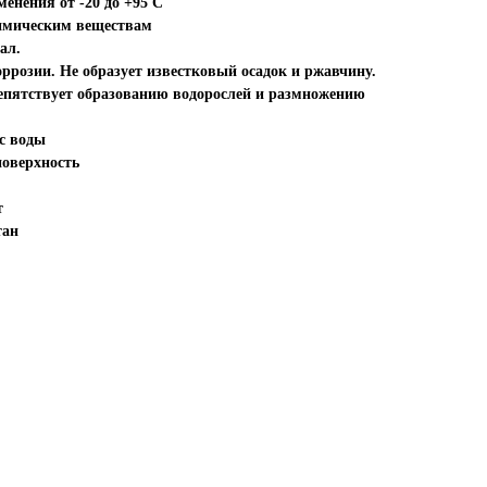
енения от -20 до +95 С
химическим веществам
ал.
ррозии. Не образует известковый осадок и ржавчину.
епятствует образованию водорослей и размножению
ус воды
поверхность
т
тан