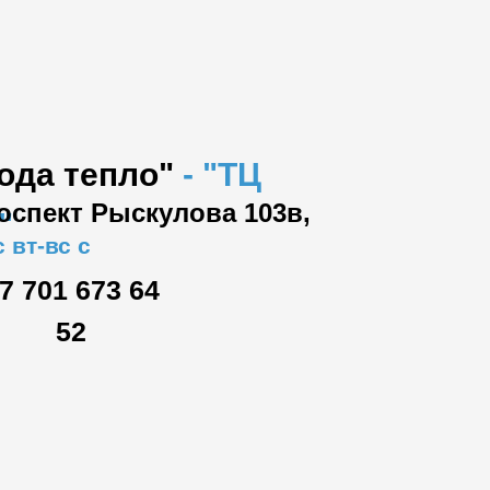
вода тепло"
-
"ТЦ
роспект Рыскулова 103в,
"
 вт-вс с
7 701 673 64
52