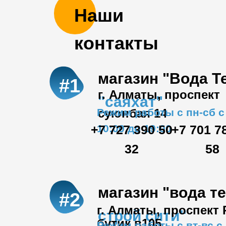
Наши
контакты
магазин "Вода Т
#1
г. Алматы, проспект
"саяхат"
Режим работы с пн-сб с
суюнбая 14
+7 727 390 50
10:00 до 19:00
+7 701 7
32
58
магазин "вода т
#2
г. Алматы, проспект
строй сити"
бутик в105
Режим работы с вт-вс с