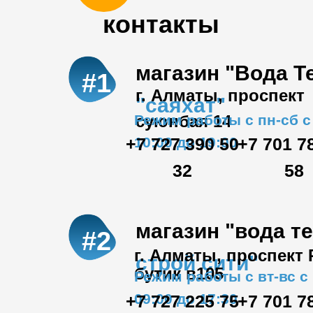
контакты
магазин "Вода Т
#1
г. Алматы, проспект
"саяхат"
Режим работы с пн-сб с
суюнбая 14
+7 727 390 50
10:00 до 19:00
+7 701 7
32
58
магазин "вода т
#2
г. Алматы, проспект
строй сити"
бутик в105
Режим работы с вт-вс с
09:00 до 17:30
+7 727 225 75
+7 701 7