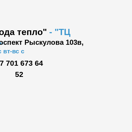
вода тепло"
-
"ТЦ
роспект Рыскулова 103в,
"
 вт-вс с
7 701 673 64
52