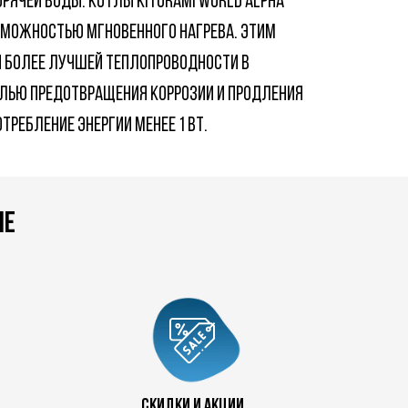
рячей воды. Котлы Kiturami world Alpha
зможностью мгновенного нагрева. Этим
я более лучшей теплопроводности в
лью предотвращения коррозии и продления
ребление энергии менее 1 Вт.
не
 80
скидки и акции