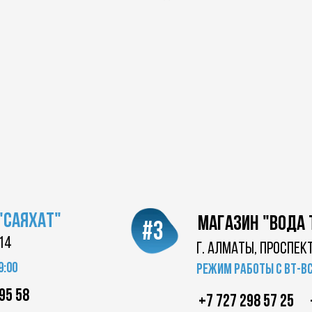
"саяхат"
магазин "вода
#3
14
г. Алматы, проспек
9:00
Режим работы с вт-вс 
95 58
+7 727 298 57 25