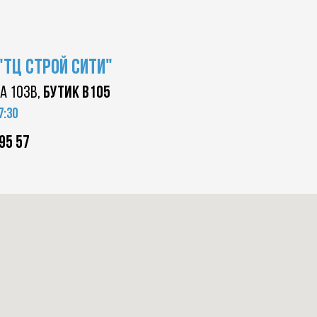
"ТЦ
строй сити"
а 103в,
бутик в105
7:30
95 57