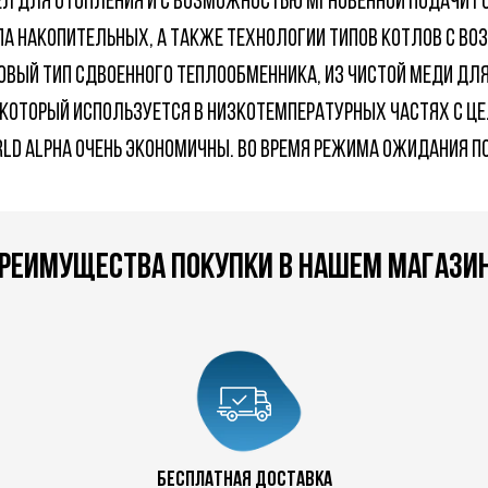
ел для отопления и c возможностью мгновенной подачи го
а накопительных, а также технологии типов котлов с во
овый тип сдвоенного теплообменника, из чистой меди дл
который используется в низкотемпературных частях с це
ld Alpha очень экономичны. Во время режима ожидания пот
реимущества покупки в нашем магази
+7 778 017 33
+7 727 390 50 32
бесплатная доставка