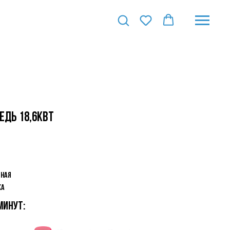
медь 18,6кВт
тная
ка
минут: