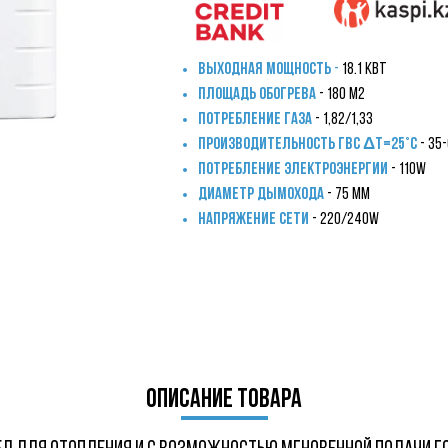
Выходная мощность
-
18.1 кВТ
Площадь обогрева
- 180
м2
Потребление газа
-
1,82/1,33
Производительность ГВС Δt=25°С
- 35
Потребление электроэнергии
- 110
w
Диаметр дымохода
- 75
мм
Напряжение сети
-
220/240W
описание товара