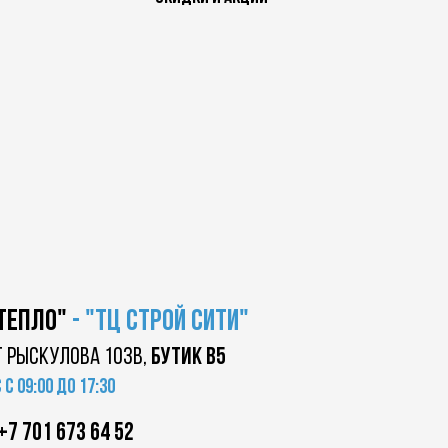
 тепло"
-
"ТЦ
строй сити"
т Рыскулова 103в,
бутик в5
с 09:00 до 17:30
+7 701 673 64 52