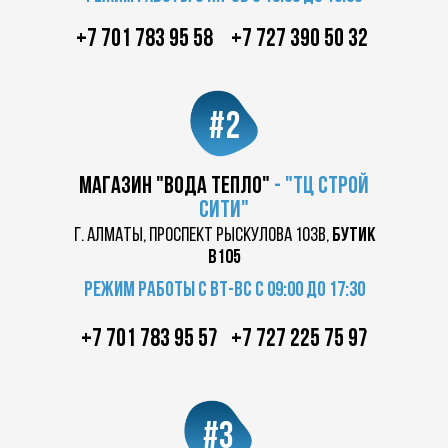
+7 701 783 95 58
+7 727 390 50 32
#2
магазин "вода тепло"
-
"ТЦ
строй
сити"
г. Алматы, проспект Рыскулова 103в,
бутик
в105
Режим работы с вт-вс с 09:00 до 17:30
+7 701 783 95 57
+7 727 225 75 97
#3