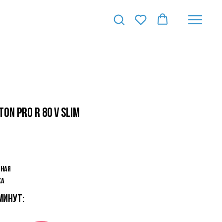
ON PRO R 80 V Slim
тная
ка
минут: