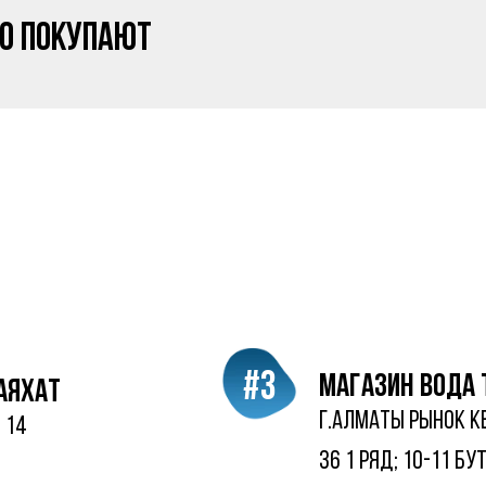
то покупают
#3
магазин Вода 
саяхат
г.алматы рынок К
 14
36 1 ряд; 10-11 бу