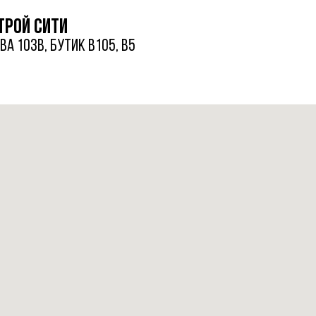
трой сити
а 103в, бутик в105, в5