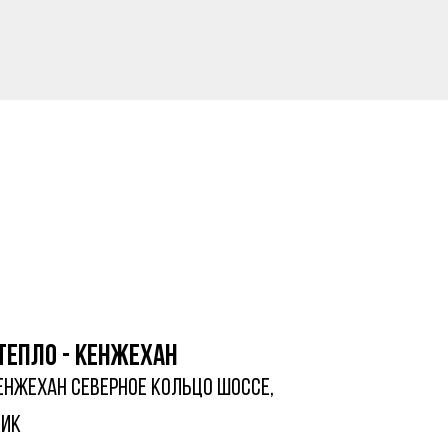
Тепло - кенжехан
енжехан Северное Кольцо шоссе,
тик